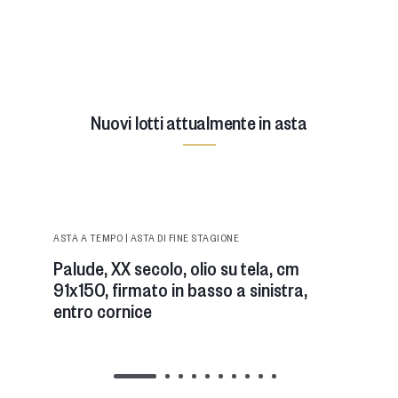
Nuovi lotti attualmente in asta
https://images.astepirone.it/@img/_large/7afcc39ed26c0ff
palude-xx-secolo-olio-su-tela-cm-91x150-
ASTA A TEMPO | ASTA DI FINE STAGIONE
firmato-.webp
Palude, XX secolo, olio su tela, cm
91x150, firmato in basso a sinistra,
entro cornice