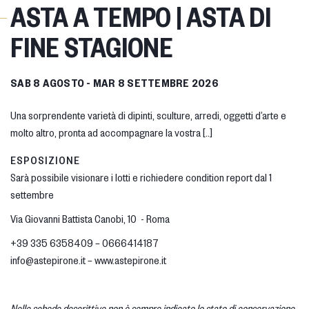
ASTA A TEMPO | ASTA DI
FINE STAGIONE
SAB
8 AGOSTO -
MAR
8 SETTEMBRE 2026
Una sorprendente varietà di dipinti, sculture, arredi, oggetti d’arte e
molto altro, pronta ad accompagnare la vostra [..]
ESPOSIZIONE
Sarà possibile visionare i lotti e richiedere condition report dal 1
settembre
Via Giovanni Battista Canobi, 10 - Roma
+39 335 6358409 – 0666414187
info@astepirone.it
– www.astepirone.it
Nelle schede descrittive non è sempre indicato lo stato di conservazione