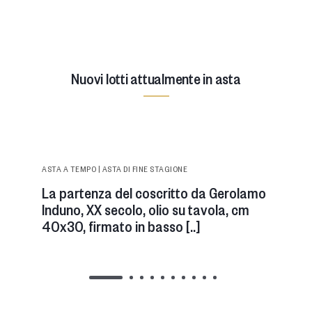
Nuovi lotti attualmente in asta
https://images.astepirone.it/@img/_large/1eb96994e155e5
la-partenza-del-coscritto-da-gerolamo-induno-xx-
ASTA A TEMPO | ASTA DI FINE STAGIONE
secolo-.webp
La partenza del coscritto da Gerolamo
Induno, XX secolo, olio su tavola, cm
40x30, firmato in basso [..]