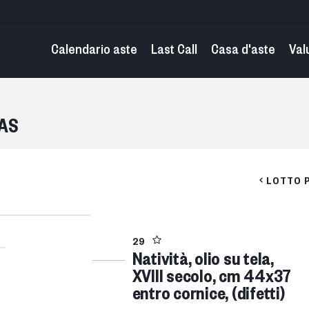
Calendario aste
Last Call
Casa d'aste
Val
TAS
LOTTO 
29
Natività, olio su tela,
XVIII secolo, cm 44x37
entro cornice, (difetti)