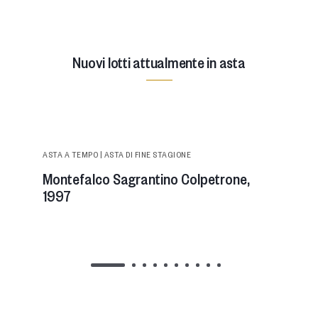
Nuovi lotti attualmente in asta
https://images.astepirone.it/@img/_large/676089a30e930
montefalco-sagrantino-colpetrone-1997.webp
ASTA A TEMPO | ASTA DI FINE STAGIONE
Montefalco Sagrantino Colpetrone,
1997