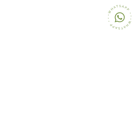
Iscriviti gratuitamente
alla nostra Community
Aste Pirone s.r.l.