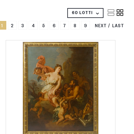
60 LOTTI
1
2
3
4
5
6
7
8
9
NEXT
LAST